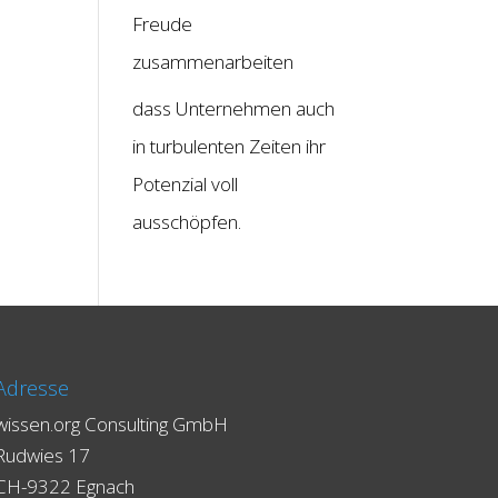
Freude
zusammenarbeiten
dass Unternehmen auch
in turbulenten Zeiten ihr
Potenzial voll
ausschöpfen.
Adresse
wissen.org Consulting GmbH
Rudwies 17
CH-9322 Egnach