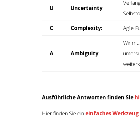
Verlang
U
Uncertainty
Selbsto
C
Complexity:
Agile 
Wir müs
A
Ambiguity
untersu
weiter
Ausführliche Antworten finden Sie
hi
Hier finden Sie ein
einfaches Werkzeug