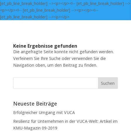
[et_pb_line_break_holder] --><p></p><!-- [et_pb_line_break_holder] -->
<p></p><!-- [et_pb_line_break_holder] --><p></p><!--
[et_pb_line_break_holder] --><p></p>
Keine Ergebnisse gefunden
Die angefragte Seite konnte nicht gefunden werden.
Verfeinern Sie Ihre Suche oder verwenden Sie die
Navigation oben, um den Beitrag zu finden.
Neueste Beiträge
Erfolgreicher Umgang mit VUCA
Resilienz für Unternehmen in der VUCA-Welt: Artikel im
KMU-Magazin 09-2019