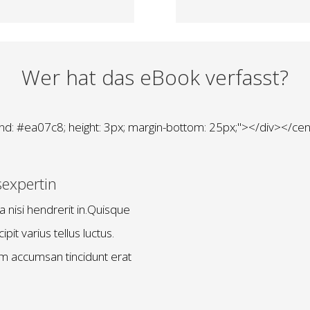
Wer hat das eBook verfasst?
nd: #ea07c8; height: 3px; margin-bottom: 25px;"></div></ce
sexpertin
 nisi hendrerit in.Quisque
pit varius tellus luctus.
uam accumsan tincidunt erat