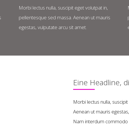
Morbi lectus nulla, suscipit eget volutpat in,
s
pellentesque sed massa. Aenean ut mauris
egestas, vulputate arcu sit amet.
Eine Headline, d
Morbi lectus nulla, suscipi
Aenean ut mauris egestas,
Nam interdum commodo ex, 