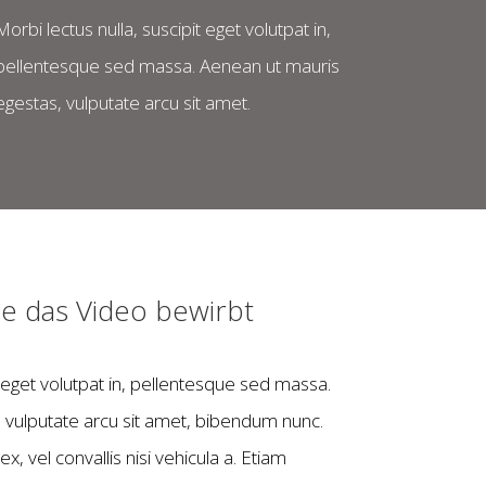
Morbi lectus nulla, suscipit eget volutpat in,
pellentesque sed massa. Aenean ut mauris
egestas, vulputate arcu sit amet.
ie das Video bewirbt
t eget volutpat in, pellentesque sed massa.
 vulputate arcu sit amet, bibendum nunc.
vel convallis nisi vehicula a. Etiam