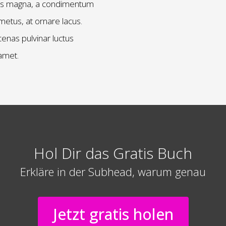
ibus magna, a condimentum
 metus, at ornare lacus.
enas pulvinar luctus
amet.
Hol Dir das Gratis Buch
Erkläre in der Subhead, warum genau
Jetzt gratis holen