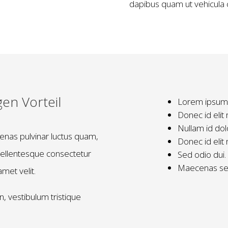
dapibus quam ut vehicula 
en Vorteil
Lorem ipsum d
Donec id elit 
Nullam id dolo
enas pulvinar luctus quam,
Donec id elit 
Pellentesque consectetur
Sed odio dui. 
Maecenas sed 
met velit.
, vestibulum tristique