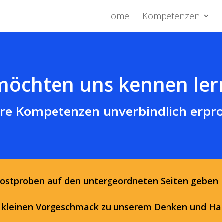
Home
Kompetenzen
möchten uns kennen le
re Kompetenzen unverbindlich erpr
Kostproben auf den untergeordneten Seiten geben 
 kleinen Vorgeschmack zu unserem Denken und Ha