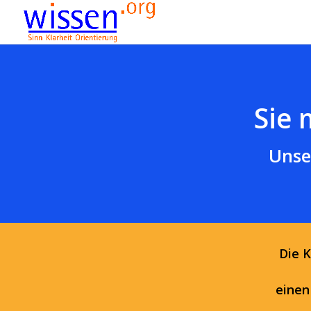
Sie 
Unse
Die 
einen