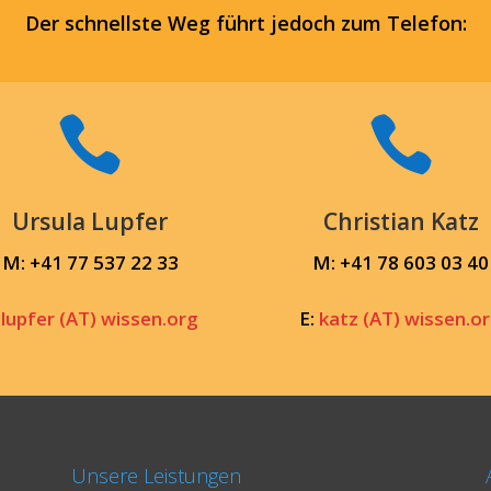
Der schnellste Weg führt jedoch zum Telefon:


Ursula Lupfer
Christian Katz
M:
+41 77 537 22 33
M: +41 78 603 03 40
:
lupfer (AT) wissen.org
E:
katz (AT) wissen.o
Unsere Leistungen