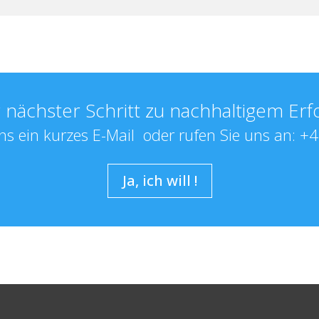
r nächster Schritt zu nachhaltigem Erfo
ns ein kurzes
E-Mail
oder rufen Sie uns an: +
Ja, ich will !